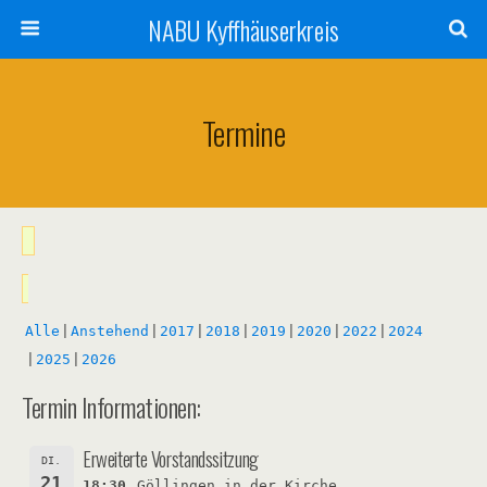
NABU Kyffhäuserkreis
Termine
Alle
Anstehend
2017
2018
2019
2020
2022
2024
2025
2026
Termin Informationen:
Erweiterte Vorstandssitzung
DI.
21
18:30
Göllingen in der Kirche