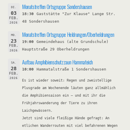
Monatstreffen Ortsgruppe Sondershausen
DI.
03
18:30
Gaststätte "Zur Klause" Lange Str.
FEB.
48 Sondershausen
2026
Monatstreffen Ortsgruppe Heldrungen/Oberheldrungen
MO.
23
19:00
Gemeindehaus (alte Grundschule)
FEB.
Hauptstraße 29 Oberheldrungen
2026
Aufbau Amphibienschutzzaun Hammateich
SA.
28
10:00
Hammatalstraße 1 Sondershausen
FEB.
2026
Es ist wieder soweit: Regen und zweistellige
Plusgrade am Wochenende läuten ganz allmählich
die Amphibiensaison ein – und mit ihr die
Frühjahrswanderung der Tiere zu ihren
Laichgewässern.
Jetzt sind viele fleißige Hände gefragt: An
etlichen Wanderrouten mit viel befahrenen Wegen