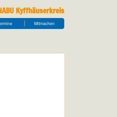
NABU Kyffhäuserkreis
ermine
Mitmachen