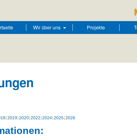
rtseite
Wir über uns
Projekte
T
tungen
018
2019
2020
2022
2024
2025
2026
mationen: