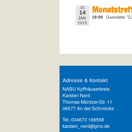
Monatstref
DI.
14
18:00
Gaststätte "Z
JAN.
2025
Adresse & Kontakt
NABU Kyffhäuserkreis
Karsten Nent
Thomas-Müntzer-Str. 11
06577 An der Schmücke
Tel. 034673 169558
karsten_nent@gmx.de