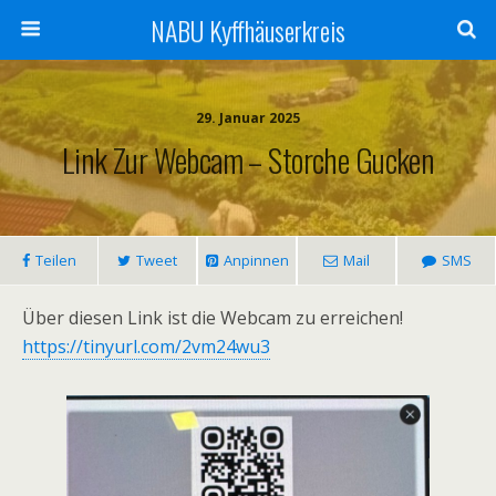
NABU Kyffhäuserkreis
29. Januar 2025
Link Zur Webcam – Storche Gucken
Teilen
Tweet
Anpinnen
Mail
SMS
Über diesen Link ist die Webcam zu erreichen!
https://tinyurl.com/2vm24wu3