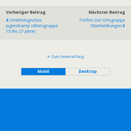
Vorheriger Beitrag
Nächster Beitrag
Ornithologisches
Treffen Der Ortsgruppe
Jugendcamp (Altersgruppe
Oberheldrungen
15 Bis 27 Jahre)
Zum Seitenanfang
Mobil
Desktop